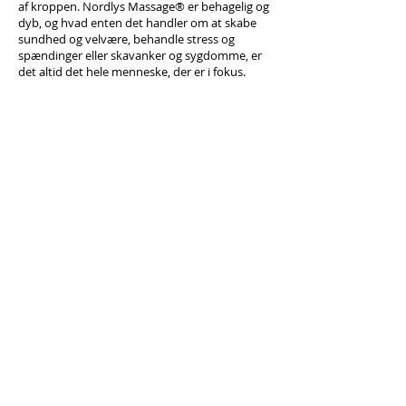
af kroppen. Nordlys Massage® er behagelig og
dyb, og hvad enten det handler om at skabe
sundhed og velvære, behandle stress og
spændinger eller skavanker og sygdomme, er
det altid det hele menneske, der er i fokus.
Typer af tests:
Stress & Performance
Health Check-up
Vitamin Check-up + Q10
HR|CARE​
Ramsingsvej 28A, 2500 Valby
CVR nr.
29319707
70 25 56 57
info@hrcare.dk
Medlem Dansk Industri nr. 842903
HR Cares privatlivspolitik