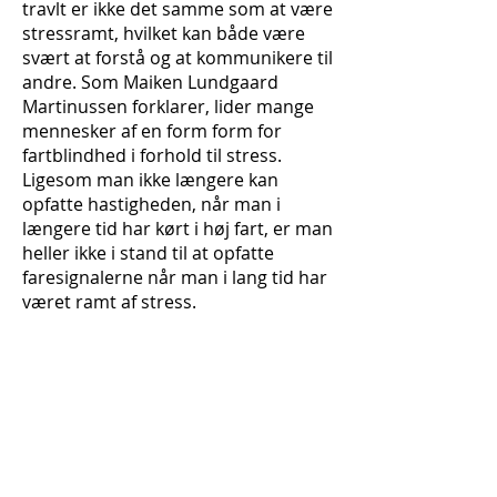
travlt er ikke det samme som at være
stressramt, hvilket kan både være
svært at forstå og at kommunikere til
andre. Som Maiken Lundgaard
Martinussen forklarer, lider mange
mennesker af en form form for
fartblindhed i forhold til stress.
Ligesom man ikke længere kan
opfatte hastigheden, når man i
længere tid har kørt i høj fart, er man
heller ikke i stand til at opfatte
faresignalerne når man i lang tid har
været ramt af stress.
Professionel assistance
nødvendig
Der hersker den fejlagtige opfattelse,
at et travlt arbejdsliv nødvendigvis
fører til stress, og alt hvad man
behøver for at undgå det er at sætte