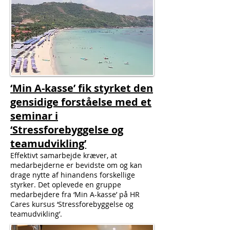
‘Min A-kasse’ fik styrket den
gensidige forståelse med et
seminar i
‘Stressforebyggelse og
teamudvikling’
Effektivt samarbejde kræver, at
medarbejderne er bevidste om og kan
drage nytte af hinandens forskellige
styrker. Det oplevede en gruppe
medarbejdere fra ‘Min A-kasse’ på HR
Cares kursus ‘Stressforebyggelse og
teamudvikling’.