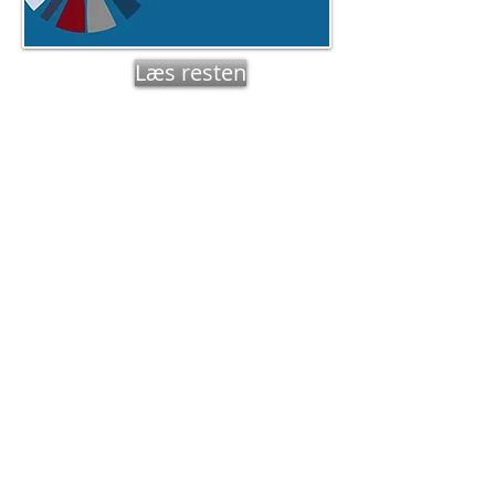
Læs resten
HR Care udvider med et
netværk af stresscoaches
HR Care er i færd med at etablere et
landsdækkende netværk af
stresscoaches, som skal varetage behovet
for stressforebyggelse og -håndtering på
danske arbejdspladser såvel som hos
private kunder.
Læs resten